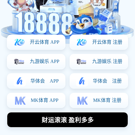
10分钟前
欧冠八强诞生！曼城皇马对决成最大看点
30分钟前
钻石联赛上海站：苏炳添复出能否再破亚洲纪录？
1小时前
法网签表出炉：德约科维奇将面临严峻考验
2小时前
英超
西甲
利物浦
2 - 1
阿森纳
皇马
1 - 0
巴萨
国米
第78分钟
已结束