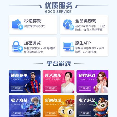
热门赛事资讯
查看更多 >
足球
转会
姆巴佩正式加盟皇家马德里：银河战舰开启新篇章
2026-01-15
阅读 12,345